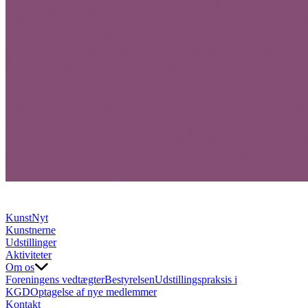
KunstNyt
Kunstnerne
Udstillinger
Aktiviteter
Om os
Foreningens vedtægter
Bestyrelsen
Udstillingspraksis i
KGD
Optagelse af nye medlemmer
Kontakt