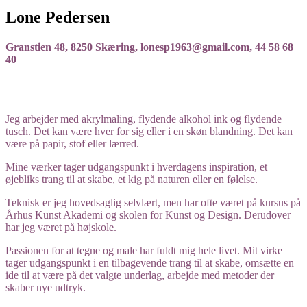
Lone Pedersen
Granstien 48, 8250 Skæring, lonesp1963@gmail.com, 44 58 68
40
X
Jeg arbejder med akrylmaling, flydende alkohol ink og flydende
tusch. Det kan være hver for sig eller i en skøn blandning. Det kan
være på papir, stof eller lærred.
Mine værker tager udgangspunkt i hverdagens inspiration, et
øjebliks trang til at skabe, et kig på naturen eller en følelse.
Teknisk er jeg hovedsaglig selvlært, men har ofte været på kursus på
Århus Kunst Akademi og skolen for Kunst og Design. Derudover
har jeg været på højskole.
Passionen for at tegne og male har fuldt mig hele livet. Mit virke
tager udgangspunkt i en tilbagevende trang til at skabe, omsætte en
ide til at være på det valgte underlag, arbejde med metoder der
skaber nye udtryk.