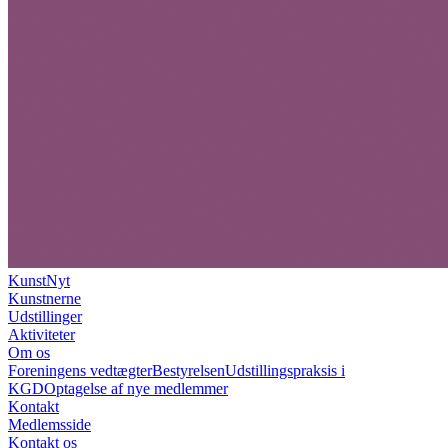
KunstNyt
Kunstnerne
Udstillinger
Aktiviteter
Om os
Foreningens vedtægter
Bestyrelsen
Udstillingspraksis i
KGD
Optagelse af nye medlemmer
Kontakt
Medlemsside
Kontakt os